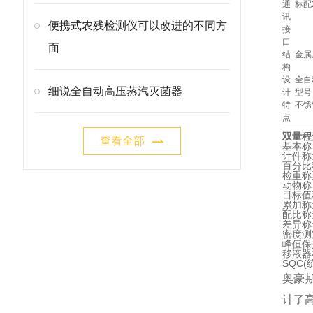
通
标配
讯
便携式农残检测仪可以改进的不同方
接
口
面
结
金属
构
设
全自
细说全自动高压蒸汽灭菌器
计
型号
特
不锈
点
双量程
查看全部
基本称
计件称
百分比
检重称
动物称
目标值
累加称
配比称
差异称
密度测
峰值保
移液器
SQC
奥豪斯
计了