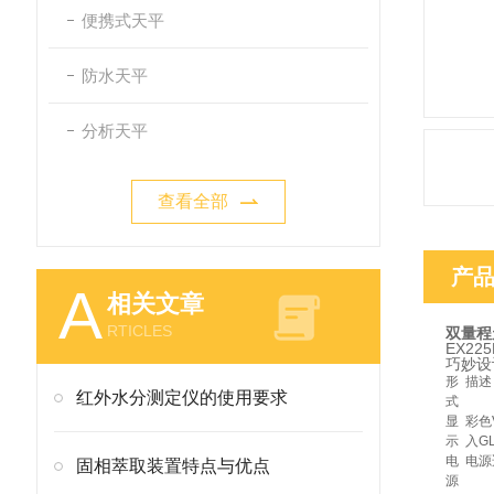
便携式天平
防水天平
分析天平
查看全部
产
A
相关文章
RTICLES
双量程
EX2
巧妙设
形
描述
红外水分测定仪的使用要求
式
显
彩色
示
入G
电
电源
固相萃取装置特点与优点
源