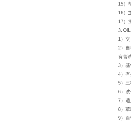
15
）
16
）主
17
）
3.
OIL
1
）交
2
）自
有害
3
）基
4
）有技
5
）三
6
）波
7
）适
8
）萃
9
）自