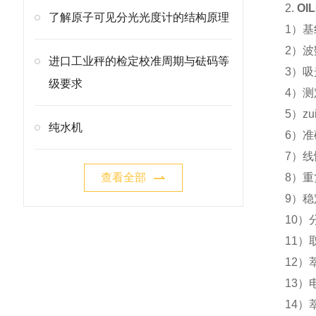
2.
OIL
了解原子可见分光光度计的结构原理
1
）基
2
）波数
进口工业秤的检定校准周期与砝码等
3
）吸
级要求
4
）测
5
）zu
纯水机
6
）准
7
）线性
查看全部
8
）重
9
）稳
10
）
11
）
12
）萃
13
）电
14
）萃