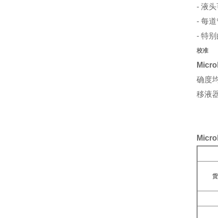
- 液
- 
- 
校准
Micro
确度均
移液
Mic
货