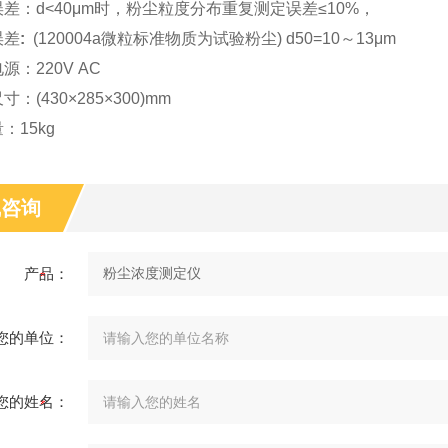
差：d<40
μ
m时，粉尘粒度分布重复测定误差≤10%，
误差
:
(120004a微粒标准物质为试验粉尘)
d50=10～13μm
源：220V AC
：(430×285×300)mm
：15kg
线咨询
产品：
您的单位：
您的姓名：