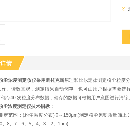
品详情
1粉尘浓度测定仪
仪
采用斯托克斯原理和比尔定律测定粉尘粒度分
工作。读数直观，测定结果自动储存，也可由用户根据需要选
可储存40 次粒度分布数据，储存的数据可根据用户意图进行清
1粉尘浓度测定仪
技术指标：
测定范围：
(
粉尘粒度分布
)
0～150
μ
m(测定粉尘累积质量筛上分布
10、8、7、6、5、4、3、2、1
μ
m)