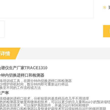
品详情
谱仪生产厂家TRACE1310
分钟内切换进样口和检测器
殊培训或工具，在两分钟内切换进样口和检测器
少维护停机时间，数分钟内即可重新运行样品
换至不同的工作流程或方法
生产率
统稳健的进样口技术，分析较脏的基质样品也几乎不用清理
色的检测器灵敏度和微体积技术，可以以更少的注入量和zui小的预浓缩
选的反吹技术，可以保护系统部件，并减少运行时间和维护
热容的进样口和检测器以及快速炉箱技术可以缩短样品运行的循环周期