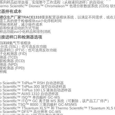
系列样品处理选项，实现整个工作流程（从移液到进样）的自动化
ermo Scientific™ Dionex™ Chromeleon™ 色谱分析数据系统 (C
仪器持有成本
谱仪生产厂家TRACE1310
重新配置该模块系统，以满足不同需求，或在几
需工具的便于检修模块zui小化停机时间
用标准耗材，减少操作成本
容和快速启动的方式节能
样品功能zui小化样品和溶剂消耗
连接进样口和检测器选项
E1310
氦气节省模块
不分流 (SSL)；也可选反吹功能
温进样口 (PTV)；也可选用反吹功能
化检测器 (FID)
器 (TCD)
检测器 (ECD)
器 (NPD)
检测器 (FPD)
样阀
o Scientific™ TriPlus™ RSH 自动进样器
o Scientific™ TriPlus 300 顶空自动进样器
o Scientific™ TriPlus 100 LS 液体自动进样器
o Scientific™ AI/AS 1310 自动进样器
o Scientific™ ISQ™ 单四极杆 GC-MS
mo Scientific™ ITQ™ GC 离子阱 MS 系统（可删除，该产品工厂停产）
o Scientific TSQ™ 8000 三重四极杆 GC-MS/MS
o Scientific™ TSuantum XLS™ 和 Thermo Scientific™ TSuantum
o Scientific™ DFS™ 高分辨率 GC-MS