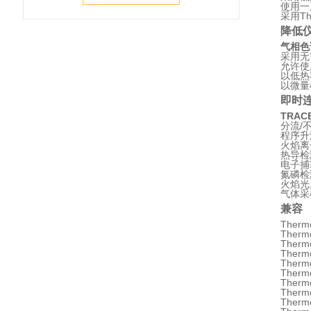
使用一
采用Th
降低
气相色
采用无
允许使
以低热
以微量
即时
TRAC
分流/
程序升
火焰离子
热导检测
电子捕获
氮磷检测
火焰光度
气体采
兼容
Therm
Therm
Therm
Therm
Therm
Ther
Therm
Therm
Therm