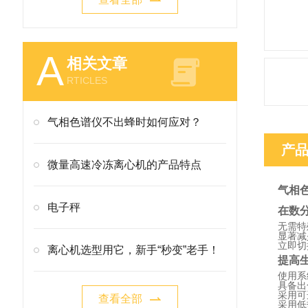
A
相关文章
RTICLES
气相色谱仪不出蜂时如何应对？
产
微量高速冷冻离心机的产品特点
气相色
电子秤
在数
无需特
显著减
立即切
离心机选型用它，新手“秒变”老手！
提高
使用系
具备出
采用可
查看全部
采用低