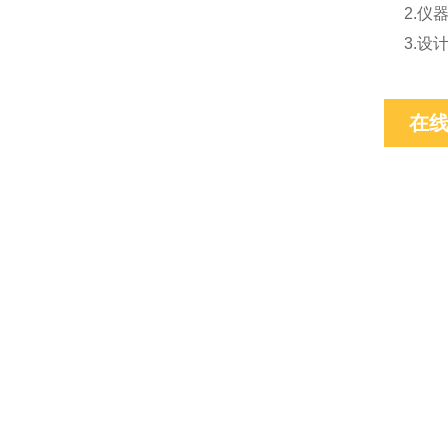
2.仪
3.设
在