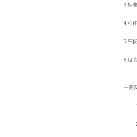
3.标
4.
5.平
6.组
主要
1.
2.