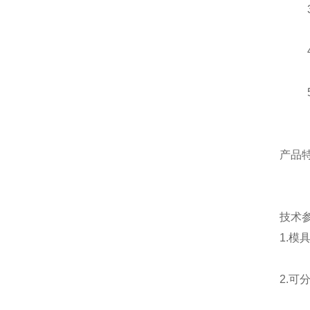
3.
4.
5方
产品
层板
技术
1.模
2.