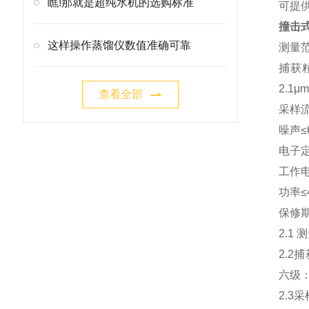
瞧!那就是超纯水机的选购标准
可提
撞击
这样操作蒸馏仪数值准确可靠
测量范
捕获粒
2.1μ
查看全部
采样流
噪声≤6
电子定
工作电
功率≤
保修期
2.1
2.2捕
六级：0
2.3采