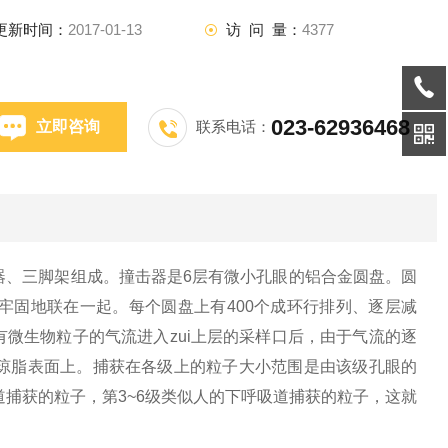
更新时间：
2017-01-13
访 问 量：
4377
023-62936468
立即咨询
联系电话：
器、三脚架组成。撞击器是6层有微小孔眼的铝合金圆盘。圆
牢固地联在一起。每个圆盘上有400个成环行排列、逐层减
含有微生物粒子的气流进入zui上层的采样口后，由于气流的逐
琼脂表面上。捕获在各级上的粒子大小范围是由该级孔眼的
道捕获的粒子，第3~6级类似人的下呼吸道捕获的粒子，这就