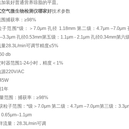
供加装好普通营养琼脂的平皿。
式空气微生物检测仪哪家好
技术参数
围捕获率：≥98%
子范围*级：＞7.0μm 孔径 1.18mm 第二级：4.7μm –7.0μm
m–3.3μm 孔径0.53mm第五级：1.1μm - 2.1μm 孔径0.34mm第六级
量28.3L/min可调节精度≤5%
0 db
时器范围1-24小时，精度＜1%
源220V/AC
45W
1年
 测量范围：捕获率：≥98%
获粒子范围：*级＞7.0μm 第二级：4.7μm –7.0μm第三级：3.3μm–4
.65μm–1.1μm
样流量：28.3L/min可调