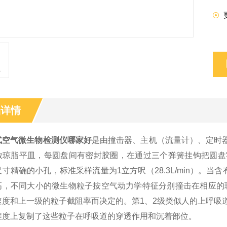
品详情
式空气微生物检测仪哪家好
是由撞击器、主机（流量计）、定时
放琼脂平皿，每圆盘间有密封胶圈，在通过三个弹簧挂钩把圆盘
寸精确的小孔，标准采样流量为1立方呎（28.3L/min）。当
高，不同大小的微生物粒子按空气动力学特征分别撞击在相应的
速度和上一级的粒子截阻率而决定的。第1、2级类似人的上呼吸
程度上复制了这些粒子在呼吸道的穿透作用和沉着部位。