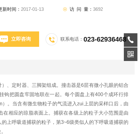
更新时间：
2017-01-13
访 问 量：
3692
023-62936468
立即咨询
联系电话：
计）、定时器、三脚架组成。撞击器是6层有微小孔眼的铝合
挂钩把圆盘牢固地联在一起。每个圆盘上有400个成环行排
in）。当含有微生物粒子的气流进入zui上层的采样口后，由
击在相应的琼脂表面上。捕获在各级上的粒子大小范围是由
人的上呼吸道捕获的粒子，第3~6级类似人的下呼吸道捕获的
位。