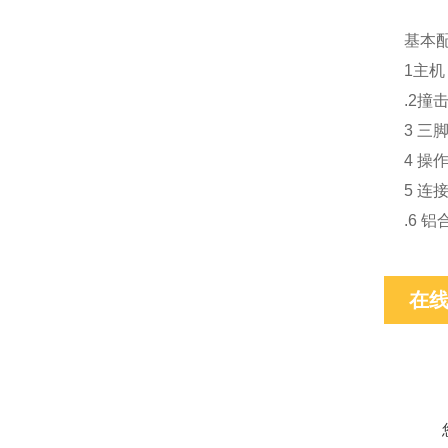
基本
1主
.2撞
3 三
4 操
5 连
.6 
在