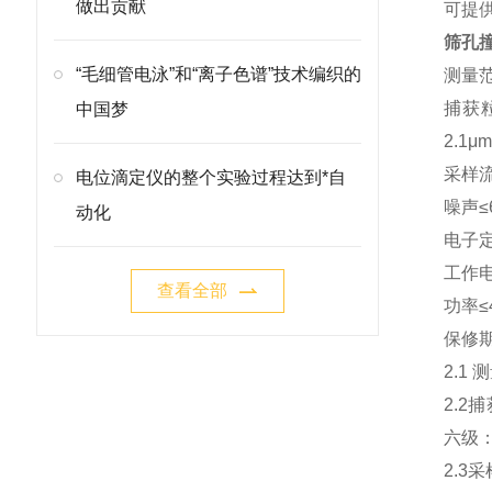
做出贡献
可提
筛孔
“毛细管电泳”和“离子色谱”技术编织的
测量范
捕获粒
中国梦
2.1μ
采样流
电位滴定仪的整个实验过程达到*自
噪声≤6
动化
电子定
工作电
查看全部
功率≤
保修期
2.1
2.2捕
六级：0
2.3采