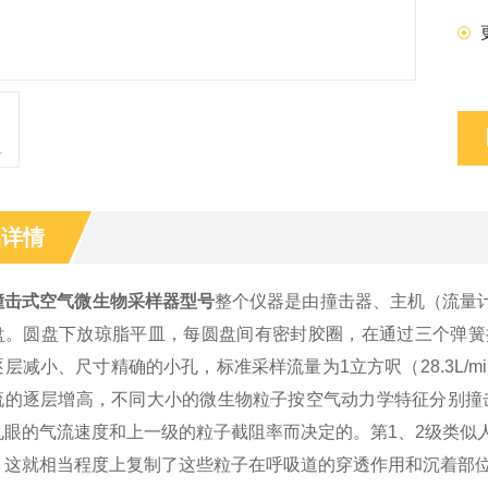
品详情
撞击式空气微生物采样器型号
整个仪器是由撞击器、主机（流量
盘。圆盘下放琼脂平皿，每圆盘间有密封胶圈，在通过三个弹簧
层减小、尺寸精确的小孔，标准采样流量为1立方呎（28.3L/m
流的逐层增高，不同大小的微生物粒子按空气动力学特征分别撞
孔眼的气流速度和上一级的粒子截阻率而决定的。第1、2级类似
，这就相当程度上复制了这些粒子在呼吸道的穿透作用和沉着部