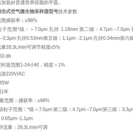
供加装好普通营养琼脂的平皿。
撞击式空气微生物采样器型号
技术参数
围捕获率：≥98%
子范围*级：＞7.0μm 孔径 1.18mm 第二级：4.7μm –7.0μm
m–3.3μm 孔径0.53mm第五级：1.1μm - 2.1μm 孔径0.34mm第六级
量28.3L/min可调节精度≤5%
0 db
时器范围1-24小时，精度＜1%
源220V/AC
45W
1年
 测量范围：捕获率：≥98%
获粒子范围：*级＞7.0μm 第二级：4.7μm –7.0μm第三级：3.3μm–4
.65μm–1.1μm
样流量：28.3L/min可调