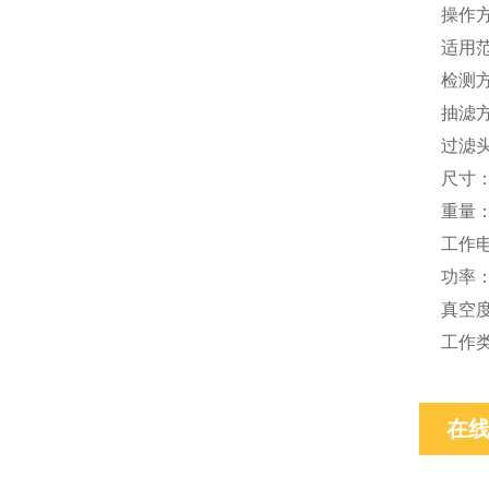
操作
适用
检测
抽滤
过滤
尺寸：
重量：7
工作电
功率：
真空度
工作
在