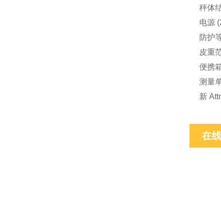
秤体
电源
(
防护
皮重
便携
测量
新
Attr
在