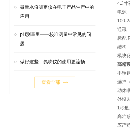
4.3
寸
微量水份测定仪在电子产品生产中的
电源
应用
100-
通讯
pH测量里——校准测量中常见的问
标配
R
题
结构
模块
做好这些，氮吹仪的使用更流畅
高精
不锈
选择
查看全部
动休
外设
1
秒显
高准
应严