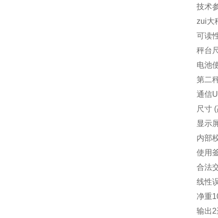
技术
zui
可读
秤台
电池
第二
通信
尺寸
(
显示
内部
使用
合法
线性
净重
1
输出
2