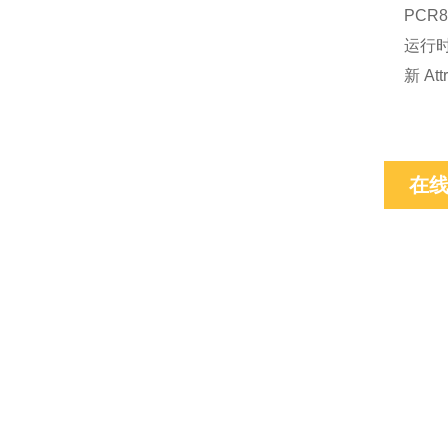
PCR8
运行时
新 At
在