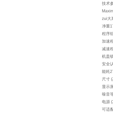
技术
Maximu
zui大
净重17
程序组
加速程
减速程
机盖
安全认
能耗2
尺寸 (
显示屏
噪音等级
电源 
可适配的