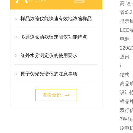
RTICLES
高速分
管:0.2
样品浓缩仪能快速有效地浓缩样品
显示
LC
多通道农药残留速测仪功能特点
电源
220/2
红外水分测定仪的使用要求
通讯
/
原子荧光光谱仪的注意事项
结构
高品
设计
查看全部
样品
双行
7种
刷电