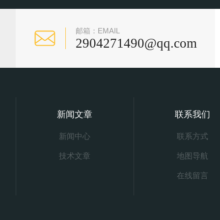
邮箱：EMAIL
2904271490@qq.com
新闻文章
联系我们
新闻中心
联系方式
技术文章
地图导航
在线留言