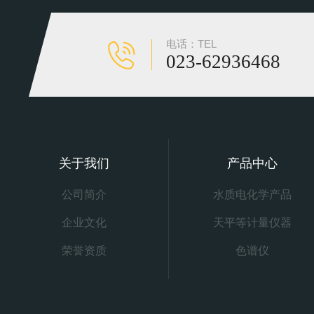
电话：TEL
023-62936468
关于我们
产品中心
公司简介
水质电化学产品
企业文化
天平等计量仪器
荣誉资质
色谱仪