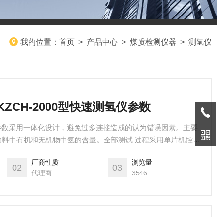
我的位置：
首页
>
产品中心
>
煤质检测仪器
>
测氢仪
CKZCH-2000型快速测氢仪参数
氢仪参数采用一体化设计，避免过多连接造成的认为错误因素。主要
物料中有机和无机物中氢的含量。全部测试 过程采用单片机控
行多种校正和处理，数字显示测定物中含氢的毫克数，并可更换显
厂商性质
浏览量
燃烧样的氢的百分含量， 并打印出总氢值，每一试样测定时间约
02
03
代理商
3546
准确度和精确度优于国标规定。