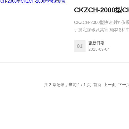
CKZCH-2000型
CKZCH-2000型快速测
于测定煤碳及其它固体物料中
单片机对测试数据进行多种
更新日期
定的结果――单位重量燃烧样
01
2015-09-04
15min，测定结果的准确度
共 2 条记录，当前 1 / 1 页 首页 上一页 下