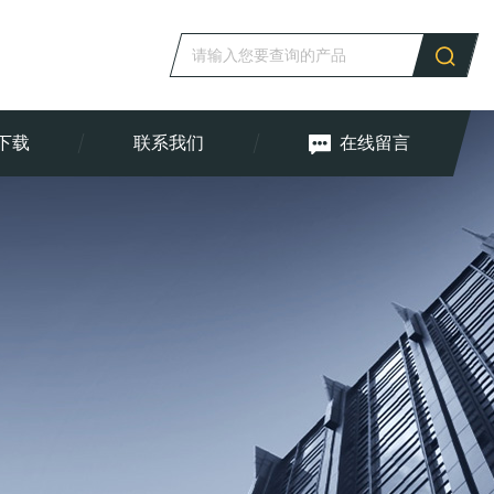
下载
联系我们
在线留言