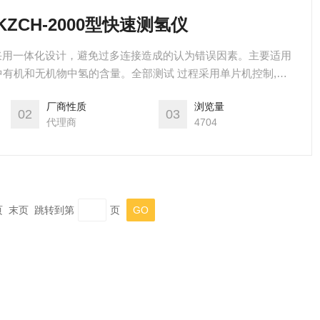
CKZCH-2000型快速测氢仪
氢仪采用一体化设计，避免过多连接造成的认为错误因素。主要适用
有机和无机物中氢的含量。全部测试 过程采用单片机控制,由
校正和处理，数字显示测定物中含氢的毫克数，并可更换显示测
厂商性质
浏览量
的氢的百分含量， 并打印出总氢值，每一试样测定时间约10－
02
03
代理商
4704
和精确度优于国标规定。
一页 末页 跳转到第
页