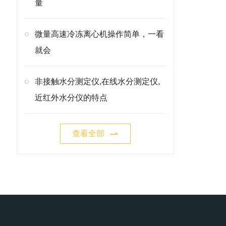
量
微量高速冷冻离心机操作简单，一看
就会
非接触水分测定仪,在线水分测定仪,
近红外水分仪的特点
查看全部