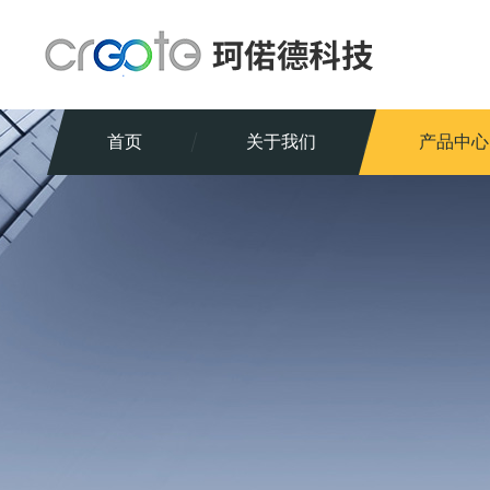
首页
关于我们
产品中心