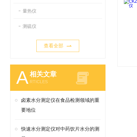
量热仪
测硫仪
查看全部
A
相关文章
RTICLES
卤素水分测定仪在食品检测领域的重
要地位
快速水分测定仪对中药饮片水分的测