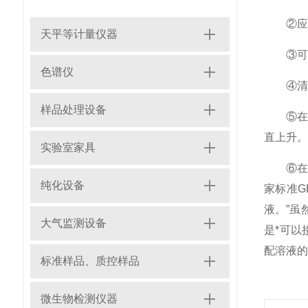
②应该
天平等计量仪器
③可试下
色谱仪
④清洗
样品处理设备
⑤在水中
直上升。
实验室家具
⑥在被
纯化设备
家标准G
液。”虽
大气监测设备
是*可以
配溶液的
标准样品、质控样品
微生物检测仪器