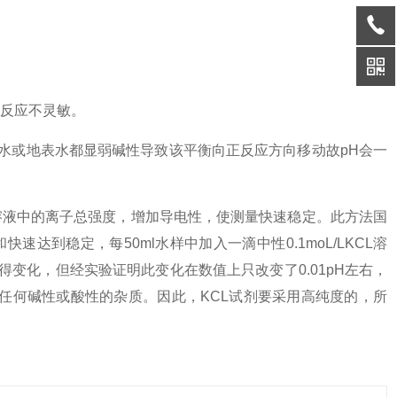
反应不灵敏。
的纯水或地表水都显弱碱性导致该平衡向正反应方向移动故pH会一
液中的离子总强度，增加导电性，使测量快速稳定。此方法国
快速达到稳定，每50ml水样中加入一滴中性0.1moL/LKCL溶
得变化，但经实验证明此变化在数值上只改变了0.01pH左右，
含任何碱性或酸性的杂质。因此，KCL试剂要采用高纯度的，所