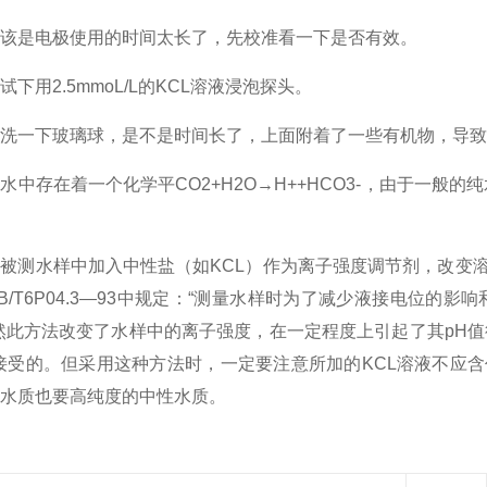
是电极使用的时间太长了，先校准看一下是否有效。
用2.5mmoL/L的KCL溶液浸泡探头。
一下玻璃球，是不是时间长了，上面附着了一些有机物，导致
存在着一个化学平CO2+H2O→H++HCO3-，由于一般
测水样中加入中性盐（如KCL）作为离子强度调节剂，改变溶
B/T6P04.3—93中规定：“测量水样时为了减少液接电位的影响和
然此方法改变了水样中的离子强度，在一定程度上引起了其pH值
接受的。但采用这种方法时，一定要注意所加的KCL溶液不应
水质也要高纯度的中性水质。