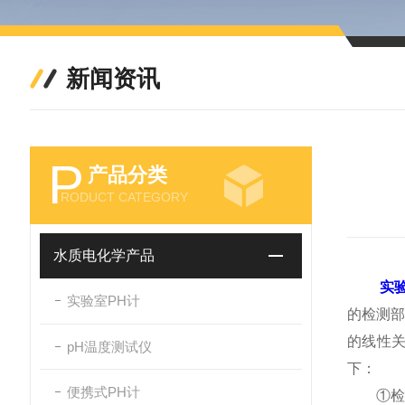
新闻资讯
P
产品分类
RODUCT CATEGORY
水质电化学产品
实
实验室PH计
的检测部
的线性
pH温度测试仪
下：
便携式PH计
①检查