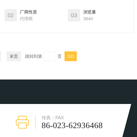
。
厂商性质
浏览量
02
03
代理商
3840
末页
跳转到第
页
传真：FAX
86-023-62936468