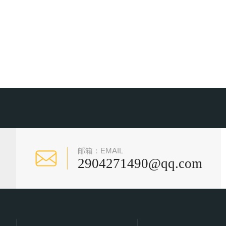
邮箱：EMAIL
2904271490@qq.com