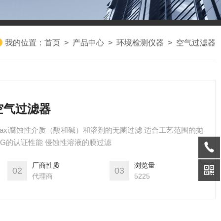
我的位置：
首页
>
产品中心
>
环境检测仪器
>
空气过滤器
LG空气过滤器
 LG Maxi腐蚀性介质（酸和碱）和溶剂的无菌过滤 适合工艺范围的抛
fluor LG的认证性能 侵蚀性溶液的膜过滤
厂商性质
浏览量
02
03
代理商
5225