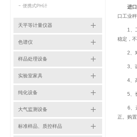
便携式PH计
进
口工业秤
天平等计量仪器
1、工
稳定，不
色谱仪
2、对
样品处理设备
3、调
实验室家具
4、高
纯化设备
5、长
6、进
大气监测设备
正。购置
标准样品、质控样品