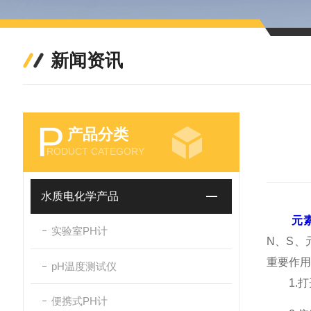
新闻资讯
P
产品分类
RODUCT CATEGORY
水质电化学产品
元
实验室PH计
N、S
重要作用
pH温度测试仪
1.打开
便携式PH计