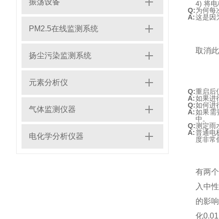
振荡设备
4) 
Q:
为何每
A:
这是因
PM2.5在线监测系统
取消此
扬尘污染监测系统
元素分析仪
Q:
重启后
A:
如果进
Q:
如何进
气体监测仪器
A:
如果需
中。
Q:
测定雨
A:
普通电
电化学分析仪器
度非常
有两个
入中性
的影响
化0.0