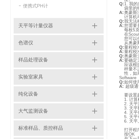
Q:
1. 
便携式PH计
袋里的
A:
奥豪斯
计算机
Q:
我无法
天平等计量仪器
A:
您需要
每枚5
在Sc
您可以
色谱仪
从奥豪
Q:
量程校
A:
量程校
Q:
奥豪斯
样品处理设备
A:
要确定
应该根
秤量不
性，如
实验室家具
Software
Q:
如何使
A:
超级通
纯化设备
要设置
1. 计
2. 天
3. 天
大气监测设备
4. 天
5. 天
6. 天
标准样品、质控样品
打开程
按OK
在下一