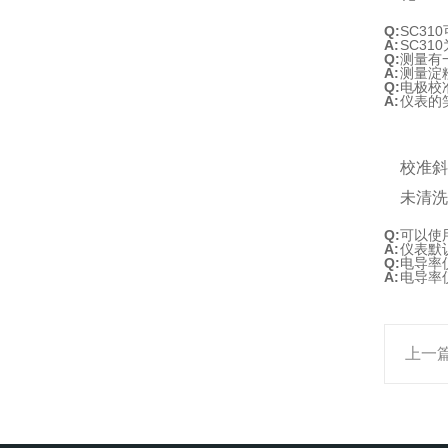
Q:
SC31
A:
SC31
Q:
测量有
A:
测量淀
Q:
电极校
A:
仪表的
校准
未清洗
Q:
可以使
A:
仪表默认
Q:
电导率
A:
电导率
上一