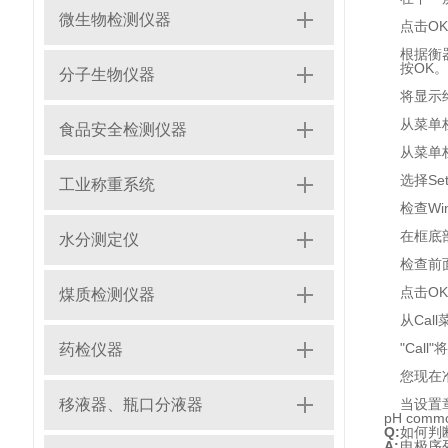
微生物检测仪器
点击O
根据衡
按OK。
分子生物仪器
将显示
从菜单栏
食品安全检测仪器
从菜单栏
选择Set
工业称重系统
检查Wi
在框底部
水分测定仪
检查前
点击O
煤质检测仪器
从Call
"Cal
药检仪器
您现在
移液器、瓶口分液器
当设置
pH commo
Q:
如何判
A:
电极序