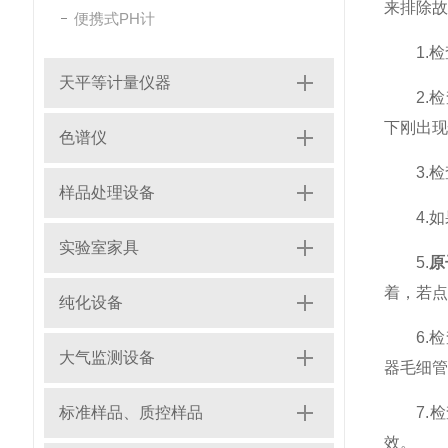
来排除故
便携式PH计
1.检
天平等计量仪器
2.检
下刚出现
色谱仪
3.检
样品处理设备
4.如果
实验室家具
5.
原
着，若点
纯化设备
6.检
大气监测设备
器毛细管
标准样品、质控样品
7.检查
效。