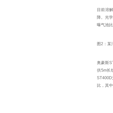
目前溶
降。光
曝气池比
图2：某
奥豪斯S
供5m长
ST40
比，其中S