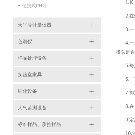
1.长
便携式PH计
2.在
天平等计量仪器
3.一旦
色谱仪
4.一
接头是否
样品处理设备
5.每
实验室家具
6.一
纯化设备
7.排
8.在
大气监测设备
9.定
标准样品、质控样品
10.注