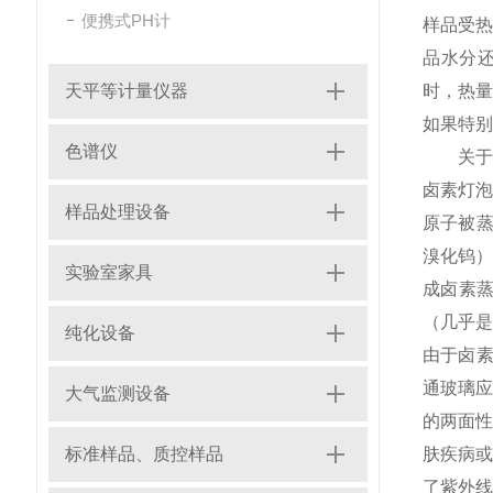
便携式PH计
样品受
品水分
天平等计量仪器
时，热
如果特别
色谱仪
关于卤
卤素灯泡
样品处理设备
原子被蒸
溴化钨
实验室家具
成卤素
（几乎
纯化设备
由于卤素
通玻璃
大气监测设备
的两面
标准样品、质控样品
肤疾病或
了紫外线