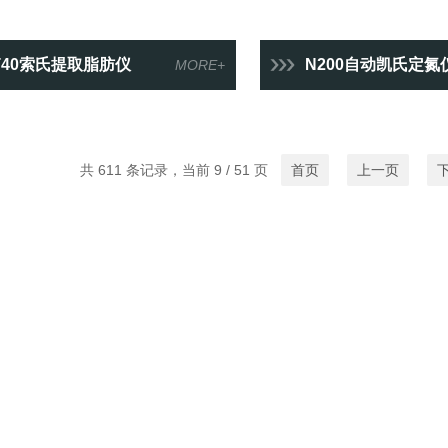
T40索氏提取脂肪仪
N200自动凯氏定氮
MORE+
共 611 条记录，当前 9 / 51 页
首页
上一页