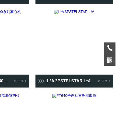
离心机
L*A 3PSTELSTAR L*A
MORE+
MORE+