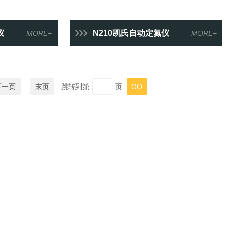
仪
N210凯氏自动定氮仪
MORE+
MORE+
下一页
末页
跳转到第
页