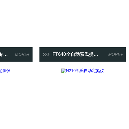
H计
FT640全自动索氏提取仪
MORE+
MORE+